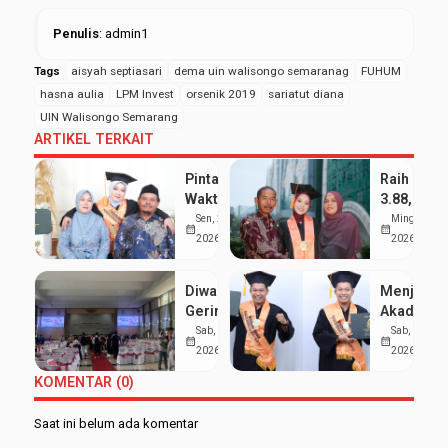
Penulis
: admin1
Tags
aisyah septiasari
dema uin walisongo semaranag
FUHUM
hasna aulia
LPM Invest
orsenik 2019
sariatut diana
UIN Walisongo Semarang
ARTIKEL TERKAIT
Pintar Bagi
Raih IPK
Waktu
3.88, Sept
antara
Kumala
Sen, 25 Mei
Ming, 24 Me
calendar_month
calendar_month
Kuliah dan
Dewi
2026
2026
Pondok,
Buktikan
Siti Nur
Organisas
Diwarnai
Menjaga
Aisyah
dan
Gerimis,
Akademik
Sabet
Prestasi
UIN
di Tengah
Sab, 7 Feb
Sab, 7 Feb
Gelar
Akademik
calendar_month
calendar_month
Walisongo
Organisas
2026
2026
Wisudawan
Bisa
Luluskan
Aji Raih
Terbaik
Berjalan
KOMENTAR (0)
1.277
Wisudawa
Serasi
Mahasiswa
Terbaik
Saat ini belum ada komentar
pada
FEBI