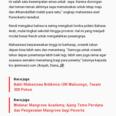
ini salah satu kesempatan emas untuk saya. Karena dorongan
dari teman-teman akhirnya saya memutuskan untuk tetap maju
dan Alhamdulillah malah juara satu,” ungkap mahasiswa asal
Purwokerto tersebut.
Rendi mengakui bahwa ia sering mengikuti lomba pidato Bahasa
Arab, mulai tingkat sekolah hingga provinsi. Hal ini yang menjadi
modal besar Rendi untuk mengalahkan pesaingnya.
Mahasiswa berperawakan tinggi ini berharap, orsenik tahun
depan bisa lebih seru dan menantang. “Semoga untuk orsenik
tahun depan pesertanya lebih baik lagi, lebih seru juga ramai agar
suasana semakin menantang bagi para peserta,” tuturnya kepada
kru
lpminvest.com
. (Aisyah, Diana_
[i]
)
Baca juga:
Bakti Mahasiswa Bidikmisi UIN Walisongo, Tanam
300 Pohon
Baca juga:
Webinar Mangrove Academy; Ajang Temu Perdana
dan Pengenalan Mangrove bagi Peserta