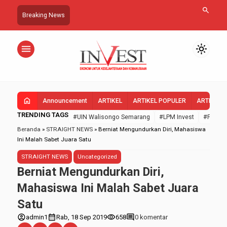
search
Breaking News
menu
light_mode
home
Announcement
ARTIKEL
ARTIKEL POPULER
ARTIKEL 
TRENDING TAGS
#UIN Walisongo Semarang
#LPM Invest
#FEBI U
Beranda
»
STRAIGHT NEWS
»
Berniat Mengundurkan Diri, Mahasiswa
Ini Malah Sabet Juara Satu
STRAIGHT NEWS
Uncategorized
Berniat Mengundurkan Diri,
Mahasiswa Ini Malah Sabet Juara
Satu
account_circle
calendar_month
visibility
comment
admin1
Rab, 18 Sep 2019
658
0 komentar