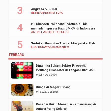
Angkasa & 56 Hari
RESENSI
RESENSI BUKU
PT Charoen Pokphand Indonesia Tbk.
menjadi inspirasi Bagi UMKM di Indonesia
ARTIKEL
ARTIKEL POPULER
Sedekah Bumi dan Tradisi Masyarakat Pati
ESAI BUDAYA
Uncategorized
TERBARU
Dinamika Saham Sektor Properti:
Peluang Cuan Ritel di Tengah Fluktuasi
Pasar Modal
calendar_month
Sel, 4 Agu 2026
Bunga di Negeri Orang
calendar_month
Rab, 29 Jul 2026
Resensi Buku: Menenun Kemanusiaan di
Antara Puing Sejarah