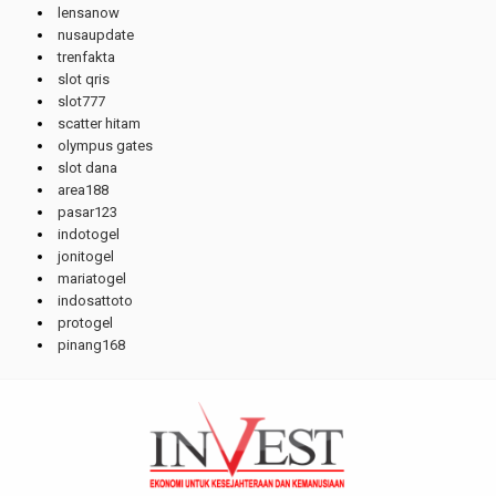
lensanow
nusaupdate
trenfakta
slot qris
slot777
scatter hitam
olympus gates
slot dana
area188
pasar123
indotogel
jonitogel
mariatogel
indosattoto
protogel
pinang168