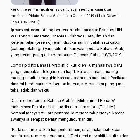
Rendi menerima mdali emas dan piagam penghargaan usai
menjuarai Pidato Bahasa Arab dalam Orsenik 2019 di Lab. Dakwah.
Rabu, (18/9/2019)
lpminvest.com
– Ajang bergengsi tahunan antar Fakultas UIN
Walisongo Semarang, Orientasi Olahraga, Seni, Ilmiah dan
Keterampilan (orsenik) resmi dibuka hari ini. Salah satu cabor
(cabang olahraga) yang dilombakan yakni pidato Bahasa Arab,
yang berlangsung di Laboratorium Dakwah. Rabu, (18/9/2019).
Lomba pidato Bahasa Arab ini diikuti oleh 16 mahasiswa baru
yang merupakan delegasi dari tiap fakultas, dimana masing-
masing fakultas mengirimkan satu putra dan satu putri. Penilaian
diambil berdasarkan beberapa kriteria, meliputi aksi panggung,
teks, adab dan waktu.
Dalam cabor pidato Bahasa Arab ini, Muhammad Rendi W,
mahasiswa Fakultas Ushuluddin dan Humaniora (FUHUM)
berhasil menyabet juara pertama. Ia merasa tak percaya, karena
awalnya ia sempat berniat mengundurkan diri.
“Pada saat mendekati hari perlombaan, saya malah batuk dan
berniat untuk mengundurkan diri. Tapi demi mewakili fakultas dan