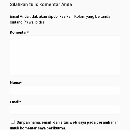
Wisuda
Silahkan tulis komentar Anda
Periode
Februari
Email Anda tidak akan dipublikasikan. Kolom yang bertanda
2026
bintang (*) wajib diisi
Komentar*
Nama*
Email*
Simpan nama, email, dan situs web saya pada peramban ini
untuk komentar saya berikutnya.