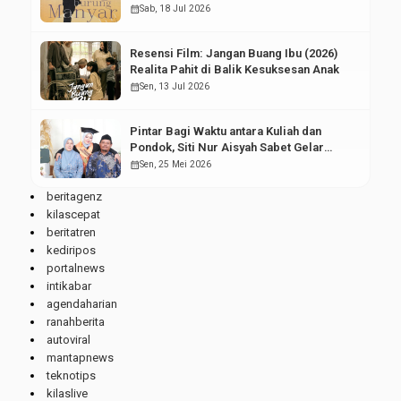
calendar_month
Sab, 18 Jul 2026
Resensi Film: Jangan Buang Ibu (2026)
Realita Pahit di Balik Kesuksesan Anak
calendar_month
Sen, 13 Jul 2026
Pintar Bagi Waktu antara Kuliah dan
Pondok, Siti Nur Aisyah Sabet Gelar
Wisudawan Terbaik
calendar_month
Sen, 25 Mei 2026
beritagenz
kilascepat
beritatren
kediripos
portalnews
intikabar
agendaharian
ranahberita
autoviral
mantapnews
teknotips
kilaslive