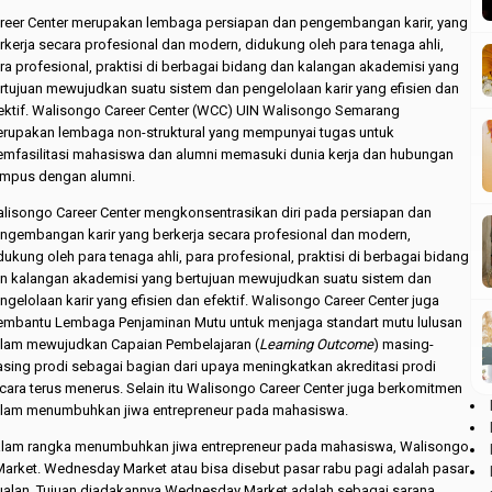
reer Center merupakan lembaga persiapan dan pengembangan karir, yang
rkerja secara profesional dan modern, didukung oleh para tenaga ahli,
ra profesional, praktisi di berbagai bidang dan kalangan akademisi yang
rtujuan mewujudkan suatu sistem dan pengelolaan karir yang efisien dan
ektif. Walisongo Career Center (WCC) UIN Walisongo Semarang
rupakan lembaga non-struktural yang mempunyai tugas untuk
mfasilitasi mahasiswa dan alumni memasuki dunia kerja dan hubungan
mpus dengan alumni.
lisongo Career Center mengkonsentrasikan diri pada persiapan dan
ngembangan karir yang berkerja secara profesional dan modern,
dukung oleh para tenaga ahli, para profesional, praktisi di berbagai bidang
n kalangan akademisi yang bertujuan mewujudkan suatu sistem dan
ngelolaan karir yang efisien dan efektif. Walisongo Career Center juga
mbantu Lembaga Penjaminan Mutu untuk menjaga standart mutu lulusan
lam mewujudkan Capaian Pembelajaran (
Learning Outcome
) masing-
sing prodi sebagai bagian dari upaya meningkatkan akreditasi prodi
cara terus menerus. Selain itu Walisongo Career Center juga berkomitmen
lam menumbuhkan jiwa entrepreneur pada mahasiswa.
lam rangka menumbuhkan jiwa entrepreneur pada mahasiswa, Walisongo
rket. Wednesday Market atau bisa disebut pasar rabu pagi adalah pasar
jualan. Tujuan diadakannya Wednesday Market adalah sebagai sarana