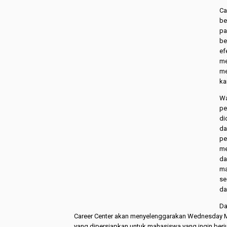
Ca
be
pa
be
ef
me
me
ka
Wa
pe
di
da
pe
me
da
ma
se
da
Da
Career Center akan menyelenggarakan Wednesday Ma
yang dipersiapkan untuk mahasiswa yang ingin ber