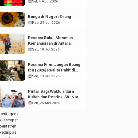
di Tengah Fluktuasi Pasar
calendar_month
Sel, 4 Agu 2026
Modal
Bunga di Negeri Orang
calendar_month
Rab, 29 Jul 2026
Resensi Buku: Menenun
Kemanusiaan di Antara
Puing Sejarah
calendar_month
Sab, 18 Jul 2026
Resensi Film: Jangan Buang
Ibu (2026) Realita Pahit di
Balik Kesuksesan Anak
calendar_month
Sen, 13 Jul 2026
Pintar Bagi Waktu antara
Kuliah dan Pondok, Siti Nur
Aisyah Sabet Gelar
calendar_month
Sen, 25 Mei 2026
Wisudawan Terbaik
beritagenz
kilascepat
beritatren
kediripos