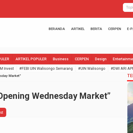
BERANDA
ARTIKEL
BERITA
CERPEN
E-
PULER
ARTIKEL POPULER
Business
CERPEN
Design
Entertainme
M Invest
#FEBI UIN Walisongo Semarang
#UIN Walisongo
#DWI ARI AP
TE
sday Market”
 Opening Wednesday Market”
st