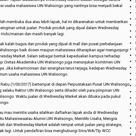
i usaha mahasiswa UIN Walisongo yang nantinya bisa menjadi bekal
eh membuka dua atau lebih lapak, hal ini dikarenakan untuk memberikan
keinginan untuk jualan. Produk-produk yang dijual dalam Wednesday
, Hobi/mainan dan masih banyak lagi.
ak kalah bagus dari produk yang dijual di mall dan pusat perbelanjaan
UIN Walisongo baik dosen maupun mahasiswa diharapkan agar mengunjungi
dnesday Market. Selain sebagai bentuk kepedualian kampus terhadap
p Civitas Akademika UIN Walisongo juga menunjukan komitmen UIN
a. Jika keharmonisan dan sinergitas terus terjaga, kedepan Wednesday
orium usaha mahasiswa UIN Walisongo.
 Rabu (1/03/2017) bertempat di depan Perpustakaan Pusat UIN Walisongo
g selaku Rektor UIN Walisongo serta dihadiri oleh para pimpinan UIN
lisongo. Waktu jualan di Wednesday Market akan dibuka pada pukul
songo.
u mau merintis usaha silahkan daftarkan lapak anda di Wednesday
itu Mahasiswaatau Alumni UIN Walisongo, Memiliki Usaha, Mengisi
leh dari Wednesday Market adalah tempat untuk jualan yang strategis,
yak lagi. Untuk pendaftran bisa menghubungi Sms/WA/Tlp WCC