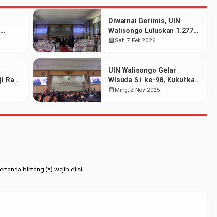
Diwarnai Gerimis, UIN
N
Walisongo Luluskan 1.277
wa
Mahasiswa pada Wisuda
calendar_month
Sab, 7 Feb 2026
at
Periode Februari 2026
i
UIN Walisongo Gelar
i Raih
Wisuda S1 ke-98, Kukuhkan
EBI
515 Wisudawan dari
calendar_month
Ming, 2 Nov 2025
Berbagai Jenjang
rtanda bintang (*) wajib diisi