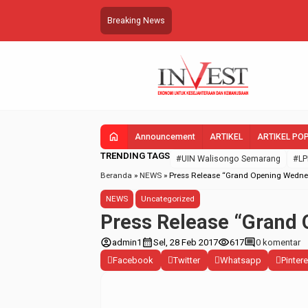
Breaking News
home
Announcement
ARTIKEL
ARTIKEL PO
TRENDING TAGS
#UIN Walisongo Semarang
#LP
Beranda
»
NEWS
»
Press Release “Grand Opening Wedne
NEWS
Uncategorized
Press Release “Grand
account_circle
calendar_month
visibility
comment
admin1
Sel, 28 Feb 2017
617
0 komentar
Facebook
Twitter
Whatsapp
Pintere