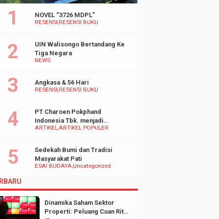
NOVEL “3726 MDPL”
RESENSI
RESENSI BUKU
UIN Walisongo Bertandang Ke
Tiga Negara
NEWS
Angkasa & 56 Hari
RESENSI
RESENSI BUKU
PT Charoen Pokphand
Indonesia Tbk. menjadi
ARTIKEL
ARTIKEL POPULER
inspirasi Bagi UMKM di
Indonesia
Sedekah Bumi dan Tradisi
Masyarakat Pati
ESAI BUDAYA
Uncategorized
RBARU
Dinamika Saham Sektor
Properti: Peluang Cuan Ritel