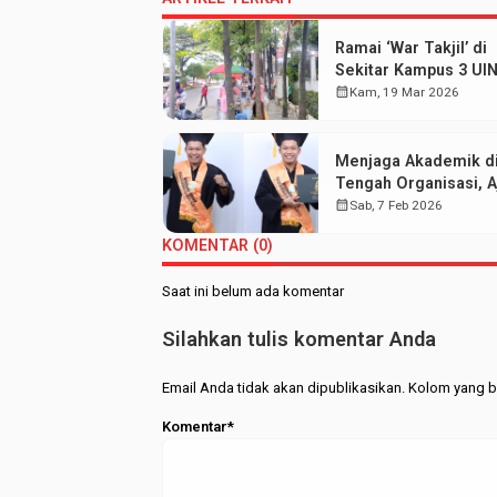
Ramai ‘War Takjil’ di
Sekitar Kampus 3 UI
Walisongo: Mahasis
calendar_month
Kam, 19 Mar 2026
Hemat UMKM Merap
Menjaga Akademik d
Tengah Organisasi, Aj
Wisudawan Terbaik F
calendar_month
Sab, 7 Feb 2026
KOMENTAR (0)
Saat ini belum ada komentar
Silahkan tulis komentar Anda
Email Anda tidak akan dipublikasikan. Kolom yang be
Komentar*