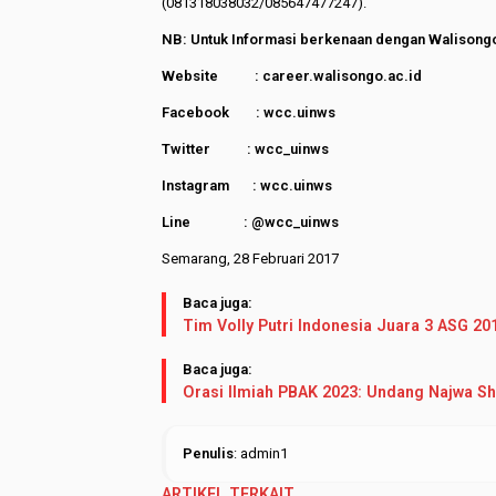
(081318038032/085647477247).
NB: Untuk Informasi berkenaan dengan Walisongo 
Website : career.walisongo.ac.id
Facebook : wcc.uinws
Twitter : wcc_uinws
Instagram : wcc.uinws
Line : @wcc_uinws
Semarang, 28 Februari 2017
Baca juga:
Tim Volly Putri Indonesia Juara 3 ASG 20
Baca juga:
Orasi Ilmiah PBAK 2023: Undang Najwa S
Penulis
: admin1
ARTIKEL TERKAIT