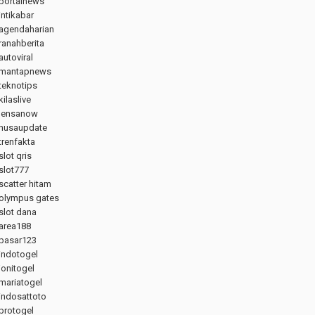
portalnews
intikabar
agendaharian
ranahberita
autoviral
mantapnews
teknotips
kilaslive
lensanow
nusaupdate
trenfakta
slot qris
slot777
scatter hitam
olympus gates
slot dana
area188
pasar123
indotogel
jonitogel
mariatogel
indosattoto
protogel