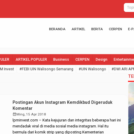
BERANDA
ARTIKEL
BERITA
CERPEN
E-
PULER
ARTIKEL POPULER
Business
CERPEN
Design
Entertainme
M Invest
#FEBI UIN Walisongo Semarang
#UIN Walisongo
#DWI ARI AP
TE
Postingan Akun Instagram Kemdikbud Digeruduk
Komentar
calendar_month
Ming, 15 Apr 2018
lpminvest.com – Kata kejujuran dan integritas beberapa hari ini
mendadak viral di media sosial media instagram. Hal itu
bermula dari komik strip yang diposting Kementerian