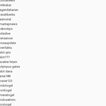
portalnews
intikabar
agendaharian
ranahberita
autoviral
mantapnews
teknotips
kilaslive
lensanow
nusaupdate
trenfakta
slot qris
slot777
scatter hitam
olympus gates
slot dana
area188
pasar123
indotogel
jonitogel
mariatogel
indosattoto
protogel