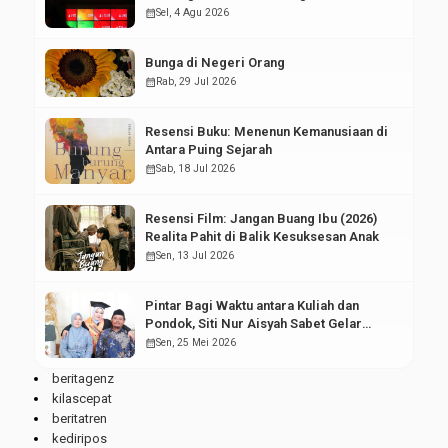
Pasar Modal
calendar_month
Sel, 4 Agu 2026
Bunga di Negeri Orang
calendar_month
Rab, 29 Jul 2026
Resensi Buku: Menenun Kemanusiaan di
Antara Puing Sejarah
calendar_month
Sab, 18 Jul 2026
Resensi Film: Jangan Buang Ibu (2026)
Realita Pahit di Balik Kesuksesan Anak
calendar_month
Sen, 13 Jul 2026
Pintar Bagi Waktu antara Kuliah dan
Pondok, Siti Nur Aisyah Sabet Gelar
Wisudawan Terbaik
calendar_month
Sen, 25 Mei 2026
beritagenz
kilascepat
beritatren
kediripos