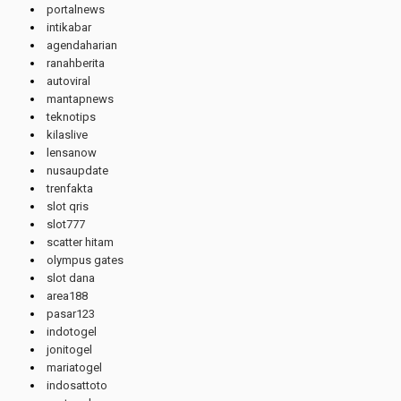
portalnews
intikabar
agendaharian
ranahberita
autoviral
mantapnews
teknotips
kilaslive
lensanow
nusaupdate
trenfakta
slot qris
slot777
scatter hitam
olympus gates
slot dana
area188
pasar123
indotogel
jonitogel
mariatogel
indosattoto