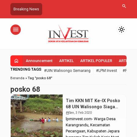
search
Breaking News
menu
light_mode
home
Announcement
ARTIKEL
ARTIKEL POPULER
ARTIKEL 
TRENDING TAGS
#UIN Walisongo Semarang
#LPM Invest
#FEBI U
Beranda
»
Tag "posko 68"
posko 68
Tim KKN MIT Ke-IX Posko
68 UIN Walisongo Siaga
Antisipasi Banjir di
calendar_month
Sen, 3 Feb 2020
Pecangaan, Jepara
lpminvest.com- Warga Desa
Karangrandu, Kecamatan
Pecangaan, Kabupaten Jepara