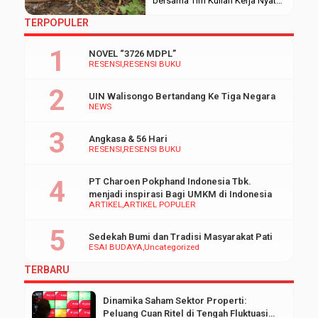
bersama Tim Kuliah Kerja Nyata
(KKN) Mandiri Inisiatif
TERPOPULER
Terprogram (MIT) ke-IX posko
68 UIN Walisongo Semarang
NOVEL “3726 MDPL”
usai laksanakan kerja bakti.
RESENSI
RESENSI BUKU
Minggu (02/02/2020). “Program
kerja bakti dalam membersihan
UIN Walisongo Bertandang Ke Tiga Negara
sungai ini menjadi kesempatan
NEWS
kami untuk membantu
berkontribusi mengatasi
Angkasa & 56 Hari
permasalahan sampah di desa
RESENSI
RESENSI BUKU
Karangrandu. Hal ini selaras
dengan program divisi […]
PT Charoen Pokphand Indonesia Tbk.
menjadi inspirasi Bagi UMKM di Indonesia
ARTIKEL
ARTIKEL POPULER
Sedekah Bumi dan Tradisi Masyarakat Pati
ESAI BUDAYA
Uncategorized
TERBARU
Dinamika Saham Sektor Properti:
Peluang Cuan Ritel di Tengah Fluktuasi