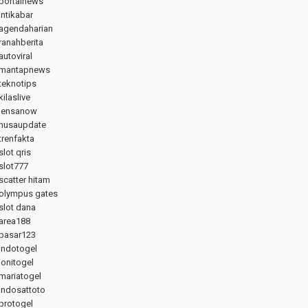
portalnews
intikabar
agendaharian
ranahberita
autoviral
mantapnews
teknotips
kilaslive
lensanow
nusaupdate
trenfakta
slot qris
slot777
scatter hitam
olympus gates
slot dana
area188
pasar123
indotogel
jonitogel
mariatogel
indosattoto
protogel