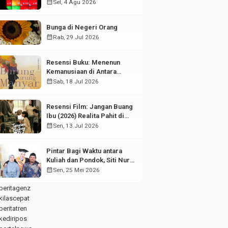
di Tengah Fluktuasi Pasar
calendar_month
Sel, 4 Agu 2026
Modal
Bunga di Negeri Orang
calendar_month
Rab, 29 Jul 2026
Resensi Buku: Menenun
Kemanusiaan di Antara
Puing Sejarah
calendar_month
Sab, 18 Jul 2026
Resensi Film: Jangan Buang
Ibu (2026) Realita Pahit di
Balik Kesuksesan Anak
calendar_month
Sen, 13 Jul 2026
Pintar Bagi Waktu antara
Kuliah dan Pondok, Siti Nur
Aisyah Sabet Gelar
calendar_month
Sen, 25 Mei 2026
Wisudawan Terbaik
beritagenz
kilascepat
beritatren
kediripos