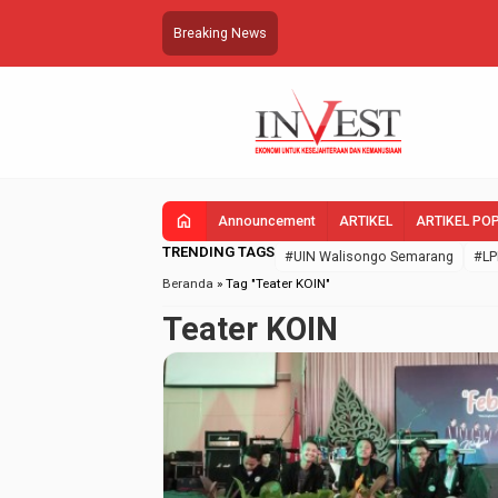
Breaking News
home
Announcement
ARTIKEL
ARTIKEL PO
TRENDING TAGS
#UIN Walisongo Semarang
#LP
Beranda
»
Tag "Teater KOIN"
Teater KOIN