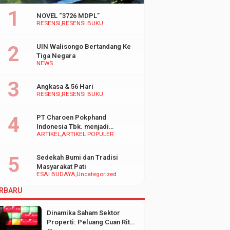
NOVEL “3726 MDPL”
RESENSI
RESENSI BUKU
UIN Walisongo Bertandang Ke
Tiga Negara
NEWS
Angkasa & 56 Hari
RESENSI
RESENSI BUKU
PT Charoen Pokphand
Indonesia Tbk. menjadi
ARTIKEL
ARTIKEL POPULER
inspirasi Bagi UMKM di
Indonesia
Sedekah Bumi dan Tradisi
Masyarakat Pati
ESAI BUDAYA
Uncategorized
RBARU
Dinamika Saham Sektor
Properti: Peluang Cuan Ritel