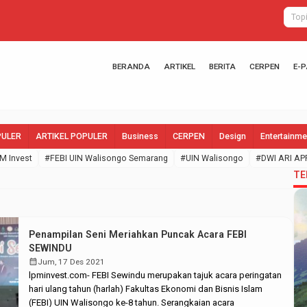
BERANDA
ARTIKEL
BERITA
CERPEN
E-
PULER
ARTIKEL POPULER
Business
CERPEN
Design
Entertainme
M Invest
#FEBI UIN Walisongo Semarang
#UIN Walisongo
#DWI ARI AP
TE
Penampilan Seni Meriahkan Puncak Acara FEBI
SEWINDU
calendar_month
Jum, 17 Des 2021
lpminvest.com- FEBI Sewindu merupakan tajuk acara peringatan
hari ulang tahun (harlah) Fakultas Ekonomi dan Bisnis Islam
(FEBI) UIN Walisongo ke-8 tahun. Serangkaian acara