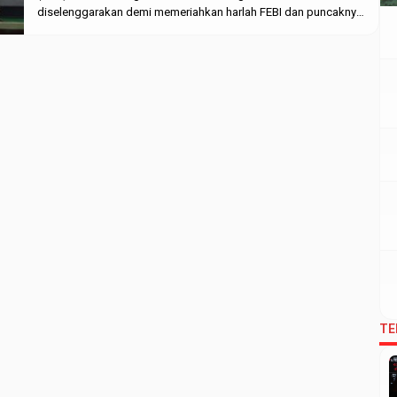
diselenggarakan demi memeriahkan harlah FEBI dan puncaknya
diselenggarakan inaugurasi, Jumat, (17/12/2021). Berlokasi di
Auditorium 2 Kampus 3, acara inaugurasi yang dibintangi oleh
beberapa penampilan kesenian. Pelaksanaan FEBI Sewindu ini
dilaksanakan dengan sangat […]
TE