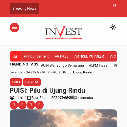
search
Breaking News
menu
light_mode
home
Announcement
ARTIKEL
ARTIKEL POPULER
ARTIKEL 
TRENDING TAGS
#UIN Walisongo Semarang
#LPM Invest
#FEBI U
Beranda
»
SASTRA
»
PUISI
»
PUISI: Pilu di Ujung Rindu
PUISI
SASTRA
PUISI: Pilu di Ujung Rindu
account_circle
calendar_month
visibility
comment
admin1
Rab, 31 Jan 2024
689
0 komentar