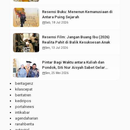
Resensi Buku: Menenun Kemanusiaan di
Antara Puing Sejarah
calendar_month
Sab, 18 Jul 2026
Resensi Film: Jangan Buang Ibu (2026)
Realita Pahit di Balik Kesuksesan Anak
calendar_month
Sen, 13 Jul 2026
Pintar Bagi Waktu antara Kuliah dan
Pondok, Siti Nur Aisyah Sabet Gelar
Wisudawan Terbaik
calendar_month
Sen, 25 Mei 2026
beritagenz
kilascepat
beritatren
kediripos
portalnews
intikabar
agendaharian
ranahberita
autoviral