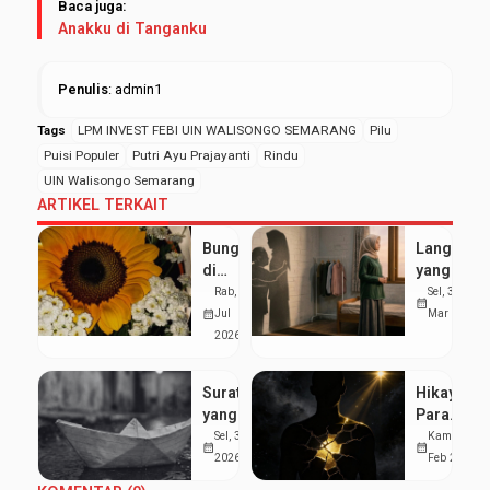
Baca juga:
Anakku di Tanganku
Penulis
: admin1
Tags
LPM INVEST FEBI UIN WALISONGO SEMARANG
Pilu
Puisi Populer
Putri Ayu Prajayanti
Rindu
UIN Walisongo Semarang
ARTIKEL TERKAIT
Bunga
Langkah
di
yang
Negeri
Menjauh,
Rab, 29
Sel, 31
calendar_month
Orang
Hati
calendar_month
Jul
Mar 2026
yang
2026
Pulang
Surat
Hikayat
yang
Para
Berlayar
Pemeluk
Sel, 3 Mar
Kam, 5
calendar_month
calendar_month
di
Luka
2026
Feb 2026
Selokan