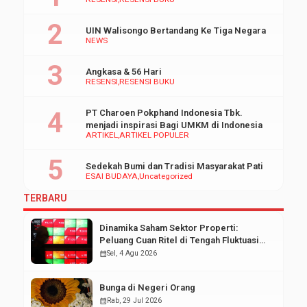
UIN Walisongo Bertandang Ke Tiga Negara
NEWS
Angkasa & 56 Hari
RESENSI
RESENSI BUKU
PT Charoen Pokphand Indonesia Tbk.
menjadi inspirasi Bagi UMKM di Indonesia
ARTIKEL
ARTIKEL POPULER
Sedekah Bumi dan Tradisi Masyarakat Pati
ESAI BUDAYA
Uncategorized
TERBARU
Dinamika Saham Sektor Properti:
Peluang Cuan Ritel di Tengah Fluktuasi
Pasar Modal
calendar_month
Sel, 4 Agu 2026
Bunga di Negeri Orang
calendar_month
Rab, 29 Jul 2026