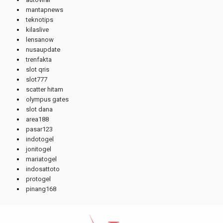
mantapnews
teknotips
kilaslive
lensanow
nusaupdate
trenfakta
slot qris
slot777
scatter hitam
olympus gates
slot dana
area188
pasar123
indotogel
jonitogel
mariatogel
indosattoto
protogel
pinang168