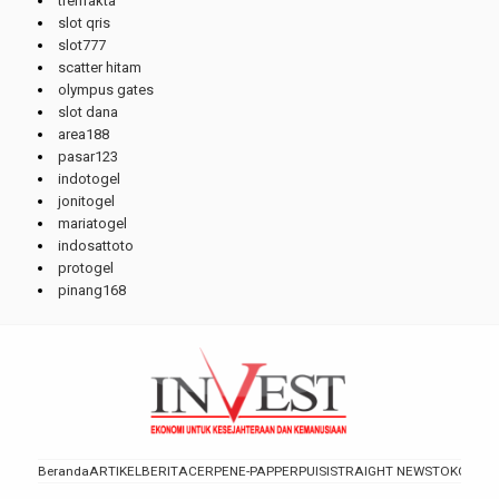
trenfakta
slot qris
slot777
scatter hitam
olympus gates
slot dana
area188
pasar123
indotogel
jonitogel
mariatogel
indosattoto
protogel
pinang168
Beranda
ARTIKEL
BERITA
CERPEN
E-PAPPER
PUISI
STRAIGHT NEWS
TOKOH