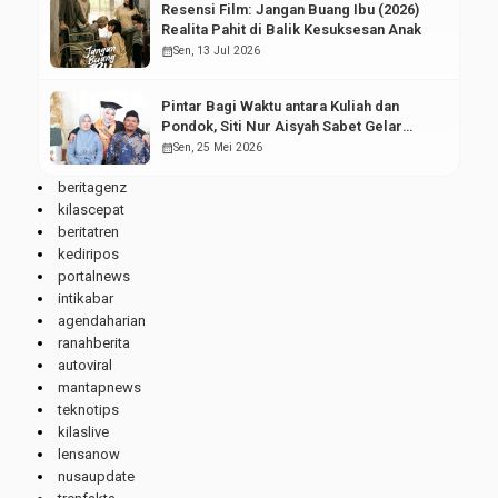
Resensi Film: Jangan Buang Ibu (2026)
Realita Pahit di Balik Kesuksesan Anak
calendar_month
Sen, 13 Jul 2026
Pintar Bagi Waktu antara Kuliah dan
Pondok, Siti Nur Aisyah Sabet Gelar
Wisudawan Terbaik
calendar_month
Sen, 25 Mei 2026
beritagenz
kilascepat
beritatren
kediripos
portalnews
intikabar
agendaharian
ranahberita
autoviral
mantapnews
teknotips
kilaslive
lensanow
nusaupdate