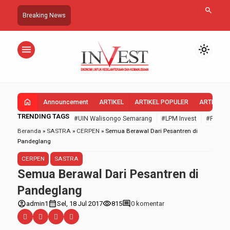
search
Breaking News
menu
light_mode
home
Announcement
ARTIKEL
ARTIKEL POPULER
ARTIKEL 
TRENDING TAGS
#UIN Walisongo Semarang
#LPM Invest
#FEBI U
Beranda
»
SASTRA
»
CERPEN
»
Semua Berawal Dari Pesantren di
Pandeglang
CERPEN
SASTRA
Semua Berawal Dari Pesantren di
Pandeglang
account_circle
calendar_month
visibility
comment
admin1
Sel, 18 Jul 2017
815
0 komentar