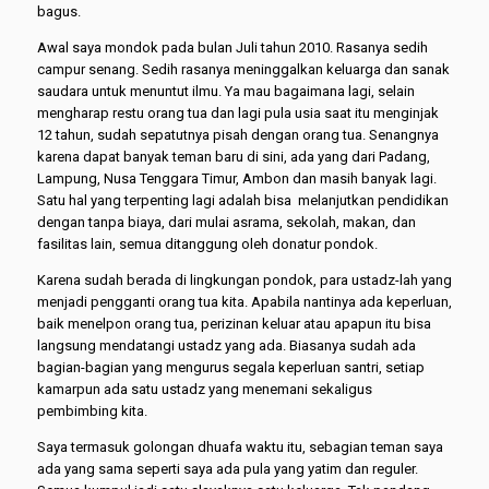
bagus.
Awal saya mondok pada bulan Juli tahun 2010. Rasanya sedih
campur senang. Sedih rasanya meninggalkan keluarga dan sanak
saudara untuk menuntut ilmu. Ya mau bagaimana lagi, selain
mengharap restu orang tua dan lagi pula usia saat itu menginjak
12 tahun, sudah sepatutnya pisah dengan orang tua. Senangnya
karena dapat banyak teman baru di sini, ada yang dari Padang,
Lampung, Nusa Tenggara Timur, Ambon dan masih banyak lagi.
Satu hal yang terpenting lagi adalah bisa melanjutkan pendidikan
dengan tanpa biaya, dari mulai asrama, sekolah, makan, dan
fasilitas lain, semua ditanggung oleh donatur pondok.
Karena sudah berada di lingkungan pondok, para ustadz-lah yang
menjadi pengganti orang tua kita. Apabila nantinya ada keperluan,
baik menelpon orang tua, perizinan keluar atau apapun itu bisa
langsung mendatangi ustadz yang ada. Biasanya sudah ada
bagian-bagian yang mengurus segala keperluan santri, setiap
kamarpun ada satu ustadz yang menemani sekaligus
pembimbing kita.
Saya termasuk golongan dhuafa waktu itu, sebagian teman saya
ada yang sama seperti saya ada pula yang yatim dan reguler.