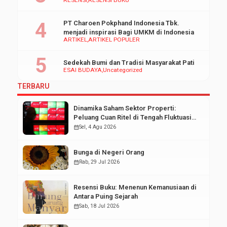
RESENSI
RESENSI BUKU
PT Charoen Pokphand Indonesia Tbk.
menjadi inspirasi Bagi UMKM di Indonesia
ARTIKEL
ARTIKEL POPULER
Sedekah Bumi dan Tradisi Masyarakat Pati
ESAI BUDAYA
Uncategorized
TERBARU
Dinamika Saham Sektor Properti:
Peluang Cuan Ritel di Tengah Fluktuasi
Pasar Modal
calendar_month
Sel, 4 Agu 2026
Bunga di Negeri Orang
calendar_month
Rab, 29 Jul 2026
Resensi Buku: Menenun Kemanusiaan di
Antara Puing Sejarah
calendar_month
Sab, 18 Jul 2026