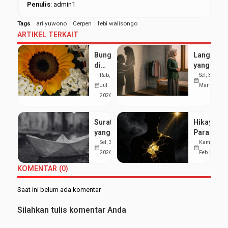
Penulis
: admin1
Tags
ari yuwono
Cerpen
febi walisongo
ARTIKEL TERKAIT
Bunga
Langkah
di
yang
Negeri
Menjauh,
Rab, 29
Sel, 31
calendar_month
Orang
Hati
calendar_month
Jul
Mar 2026
yang
2026
Pulang
Surat
Hikayat
yang
Para
Berlayar
Pemeluk
Sel, 3 Mar
Kam, 5
calendar_month
calendar_month
di
Luka
2026
Feb 2026
Selokan
KOMENTAR (0)
Saat ini belum ada komentar
Silahkan tulis komentar Anda