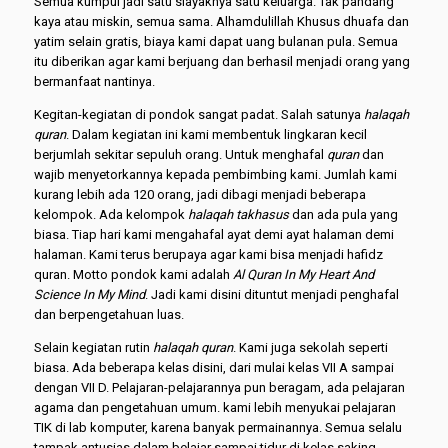
Semua kumpul jadi satu slayaknya satu keluarga. Tak pandang
kaya atau miskin, semua sama. Alhamdulillah Khusus dhuafa dan
yatim selain gratis, biaya kami dapat uang bulanan pula. Semua
itu diberikan agar kami berjuang dan berhasil menjadi orang yang
bermanfaat nantinya.
Kegitan-kegiatan di pondok sangat padat. Salah satunya
halaqah
quran
. Dalam kegiatan ini kami membentuk lingkaran kecil
berjumlah sekitar sepuluh orang. Untuk menghafal
quran
dan
wajib menyetorkannya kepada pembimbing kami. Jumlah kami
kurang lebih ada 120 orang, jadi dibagi menjadi beberapa
kelompok. Ada kelompok
halaqah
takhasus
dan ada pula yang
biasa. Tiap hari kami mengahafal ayat demi ayat halaman demi
halaman. Kami terus berupaya agar kami bisa menjadi hafidz
quran. Motto pondok kami adalah
Al Quran In My Heart And
Science In My Mind
. Jadi kami disini dituntut menjadi penghafal
dan berpengetahuan luas.
Selain kegiatan rutin
halaqah quran
. Kami juga sekolah seperti
biasa. Ada beberapa kelas disini, dari mulai kelas VII A sampai
dengan VII D. Pelajaran-pelajarannya pun beragam, ada pelajaran
agama dan pengetahuan umum. kami lebih menyukai pelajaran
TIK di lab komputer, karena banyak permainannya. Semua selalu
tampak antusias dalam belajar sampai tidur di kelas saking