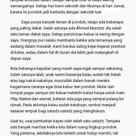
semangatnya. Setiap hari kami sekolah dan liburnya di hari Jumat,
karena ini pondok jadi berbeda dengan sekolah luar.
Saya punya banyak teman di pondok, tetapi ada beberapa
yang paling dekat. Salah satunya ada Ahmad Mundzir. dia salah
satu teman dekat saya. Setiap perizininan keluar ia sering dengan
saya. Orangnya pun selalu membantu ketika ada temannya yang
sedang dalam masalah. Kami berdua saling kejar-kejaran prestasi
di kelas, walau dalam hal Al Quran dia lebih jauh melangkah di
depan saya.
Ada beberapa kejadian yang masih saya ingat sampai sekarang.
Salah satunya ialah, anak santri biasanya kalau sudah tak betah
atau lagi nakal-nakalnya, muncullah dalam benak mereka
bagaimana caranya agar bisa kabur dari pondok. Mulai dari
lompat pagar sampai izin keluar melebihi batas hanya untuk main
Play Station
dan warnet, bahkan ada juga yang sampai pulang ke
rumah. Pada akhirnya kalau sudah ketahuan, rambut menjadi
sasaran empuk bagi ustadz-ustadz yang menghukum.
Saat itu, usai pemberian kajian oleh salah satu ustadz. Ternyata
ada banyak manfaat ketika kita dalam ruang lingkup pondok.
Yang pertama, setidaknya kita terlatih untuk hidup mandiri, tak